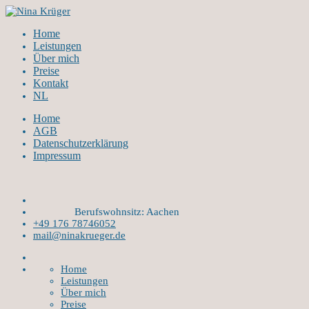
Home
Leistungen
Über mich
Preise
Kontakt
NL
Home
AGB
Datenschutzerklärung
Impressum
Berufswohnsitz: Aachen
+49 176 78746052
mail@ninakrueger.de
Home
Leistungen
Über mich
Preise