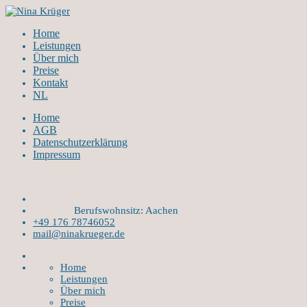
Home
Leistungen
Über mich
Preise
Kontakt
NL
Home
AGB
Datenschutzerklärung
Impressum
Berufswohnsitz: Aachen
+49 176 78746052
mail@ninakrueger.de
Home
Leistungen
Über mich
Preise